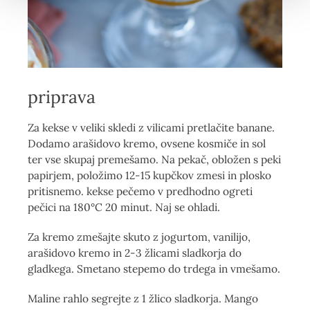
priprava
Za kekse v veliki skledi z vilicami pretlačite banane.
Dodamo arašidovo kremo, ovsene kosmiče in sol
ter vse skupaj premešamo. Na pekač, obložen s peki
papirjem, položimo 12-15 kupčkov zmesi in plosko
pritisnemo. kekse pečemo v predhodno ogreti
pečici na 180°C 20 minut. Naj se ohladi.
Za kremo zmešajte skuto z jogurtom, vanilijo,
arašidovo kremo in 2-3 žlicami sladkorja do
gladkega. Smetano stepemo do trdega in vmešamo.
Maline rahlo segrejte z 1 žlico sladkorja. Mango