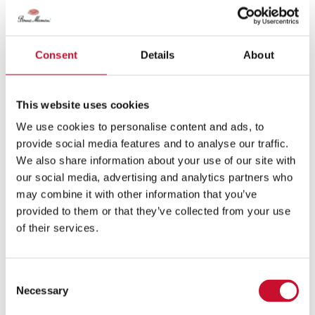
Sestavine: (za 6-8 kozarcev):
4 žlice
arašidove kreme Bonne Maman
Consent
Details
About
250 g skute z nizko vsebnostjo maščob
500 g grškega jogurta
250 g stepene smetane
This website uses cookies
¼ čajne žličke vanilije, mlete
4 žlice finega surovega trsnega sladkorja
We use cookies to personalise content and ads, to
1 zrel mango
provide social media features and to analyse our traffic.
sok ½ limone
We also share information about your use of our site with
250 zamrznjenih malin
our social media, advertising and analytics partners who
may combine it with other information that you’ve
provided to them or that they’ve collected from your use
Za kekse:
of their services.
2 zreli banani
150 g finih ovsenih kosmičev
1 žlica
arašidove kreme Bonne Maman
Consent
1 ščepec soli
Necessary
Selection