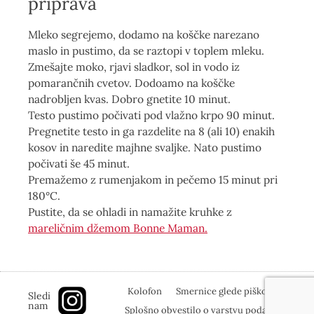
priprava
Mleko segrejemo, dodamo na koščke narezano
maslo in pustimo, da se raztopi v toplem mleku.
Zmešajte moko, rjavi sladkor, sol in vodo iz
pomarančnih cvetov. Dodoamo na koščke
nadrobljen kvas. Dobro gnetite 10 minut.
Testo pustimo počivati ​​pod vlažno krpo 90 minut.
Pregnetite testo in ga razdelite na 8 (ali 10) enakih
kosov in naredite majhne svaljke. Nato pustimo
počivati ​​še 45 minut.
Premažemo z rumenjakom in pečemo 15 minut pri
180°C.
Pustite, da se ohladi in namažite kruhke z
mareličnim džemom Bonne Maman.
Kolofon
Smernice glede piškotkov
Sledi
nam
Splošno obvestilo o varstvu podatkov