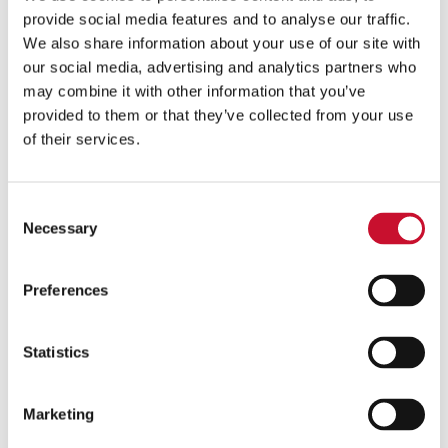
Sestavine (za 8 oseb):
provide social media features and to analyse our traffic.
We also share information about your use of our site with
22 g svežega kvasa (ali 1 zavitek suhega kvasa)
our social media, advertising and analytics partners who
370 g moke
may combine it with other information that you’ve
80 g rjavega sladkorja
provided to them or that they’ve collected from your use
1 mala čajna žlička soli
of their services.
2 žlici vode iz pomarančnih cvetov (kar ustreza 20
ml)
220 ml mleka
Consent
30 g masla
Necessary
Selection
1 kozarec
mareličnega džema Bonne Maman
1 rumenjak
Preferences
Statistics
Marketing