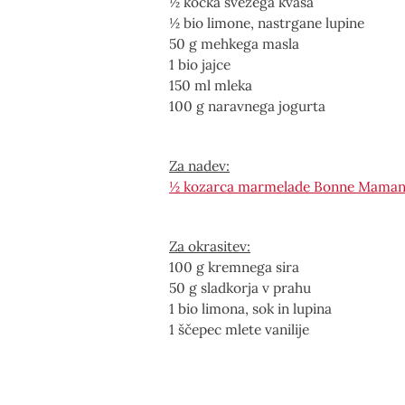
½ kocka svežega kvasa
½ bio limone, nastrgane lupine
50 g mehkega masla
1 bio jajce
150 ml mleka
100 g naravnega jogurta
Za nadev:
½ kozarca marmelade Bonne Mama
Za okrasitev:
100 g kremnega sira
50 g sladkorja v prahu
1 bio limona, sok in lupina
1 ščepec mlete vanilije