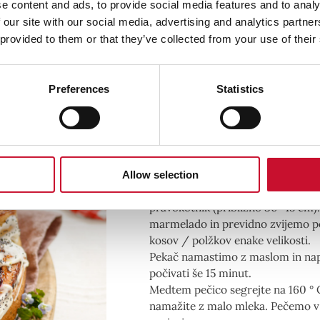
e content and ads, to provide social media features and to analy
 our site with our social media, advertising and analytics partn
priprava
 provided to them or that they’ve collected from your use of their
Za testo damo moko z makom, sladk
Preferences
Statistics
posodo in premešamo.
Mleko segrejte v ponvi (ne prevro
raztopite. Mešanici moke dodajt
jajce in jogurt. Gnetemo 5 minut,
Testo, rahlo namazano z maslom i
pustimo vzhajati približno 45 min
Allow selection
Vzhajano testo razvaljamo na rah
pravokotnik (približno 30×45 cm
marmelado in previdno zvijemo po
kosov / polžkov enake velikosti.
Pekač namastimo z maslom in napol
počivati ​​še 15 minut.
Medtem pečico segrejte na 160 ° 
namažite z malo mleka. Pečemo v p