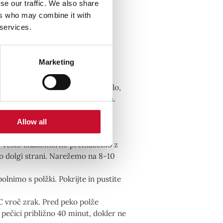
se our traffic. We also share
ers who may combine it with
 services.
orjem, soljo in vanilijo v večjo
Marketing
če), dodajte kvas in ga v mleku
e mleko s kvasom, zmehčano maslo,
 dokler ne dobimo gladkega testa.
n pljem, v posodi pokrijemo in
ut.
Allow all
lo pomokani delovni površini v
). Testo enakomerno premažemo z
 dolgi strani. Narežemo na 8-10
nimo s polžki. Pokrijte in pustite
C vroč zrak. Pred peko polže
ečici približno 40 minut, dokler ne