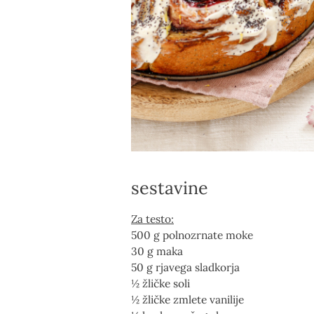
sestavine
Za testo:
500 g polnozrnate moke
30 g maka
50 g rjavega sladkorja
½ žličke soli
½ žličke zmlete vanilije