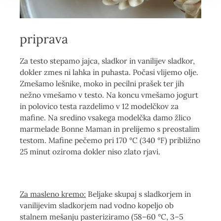
priprava
Za testo stepamo jajca, sladkor in vanilijev sladkor,
dokler zmes ni lahka in puhasta.
Počasi vlijemo olje.
Zmešamo lešnike, moko in pecilni prašek ter jih
nežno vmešamo v testo.
Na koncu vmešamo jogurt
in polovico testa razdelimo v 12 modelčkov za
mafine.
Na sredino vsakega modelčka damo žlico
marmelade Bonne Maman in prelijemo s preostalim
testom.
Mafine pečemo pri 170 °C (340 °F) približno
25 minut oziroma dokler niso zlato rjavi.
Za masleno kremo:
Beljake skupaj s sladkorjem in
vanilijevim sladkorjem nad vodno kopeljo ob
stalnem mešanju pasteriziramo (58–60 °C, 3–5