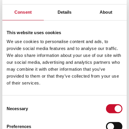
Sestavine za 12 mafinov:
Consent
Details
About
2 jajci
60 g sladkorja
1 vrečka vanilijevega sladkorja
This website uses cookies
80 g olja
We use cookies to personalise content and ads, to
70 g mletih lešnikov
provide social media features and to analyse our traffic.
150 g moke
We also share information about your use of our site with
100 g jogurta
our social media, advertising and analytics partners who
1 čajna žlička pecilnega praška
may combine it with other information that you’ve
1 kozarec
marmelade Bonne Maman
provided to them or that they’ve collected from your use
of their services.
Maslena krema:
140 g beljakov
1 vrečka vanilijevega sladkorja
Consent
130 g sladkorja
Necessary
Selection
500 g masla
Preferences