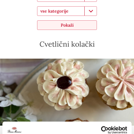
vse kategorije
Pokaži
Cvetlični kolački