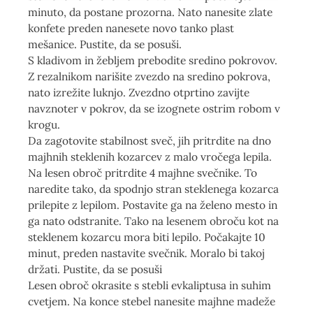
minuto, da postane prozorna. Nato nanesite zlate
konfete preden nanesete novo tanko plast
mešanice. Pustite, da se posuši.
S kladivom in žebljem prebodite sredino pokrovov.
Z rezalnikom narišite zvezdo na sredino pokrova,
nato izrežite luknjo. Zvezdno otprtino zavijte
navznoter v pokrov, da se izognete ostrim robom v
krogu.
Da zagotovite stabilnost sveč, jih pritrdite na dno
majhnih steklenih kozarcev z malo vročega lepila.
Na lesen obroč pritrdite 4 majhne svečnike. To
naredite tako, da spodnjo stran steklenega kozarca
prilepite z lepilom. Postavite ga na želeno mesto in
ga nato odstranite. Tako na lesenem obroču kot na
steklenem kozarcu mora biti lepilo. Počakajte 10
minut, preden nastavite svečnik. Moralo bi takoj
držati. Pustite, da se posuši
Lesen obroč okrasite s stebli evkaliptusa in suhim
cvetjem. Na konce stebel nanesite majhne madeže