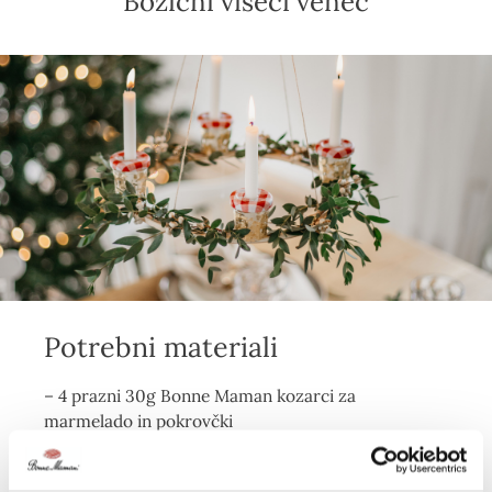
Božični viseči venec
Potrebni materiali
– 4 prazni 30g Bonne Maman kozarci za
marmelado in pokrovčki
– 4 tanke sveče (premera 1,3 cm)